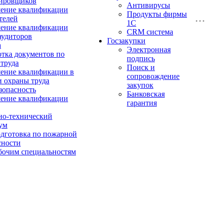
ировщиков
Антивирусы
ение квалификации
Продукты фирмы
телей
1C
ение квалификации
CRM система
аудиторов
Госзакупки
а
Электронная
отка документов по
подпись
 труда
Поиск и
ние квалификации в
сопровождение
и охраны труда
закупок
зопасность
Банковская
ение квалификации
гарантия
о-технический
ум
дготовка по пожарной
сности
бочим специальностям