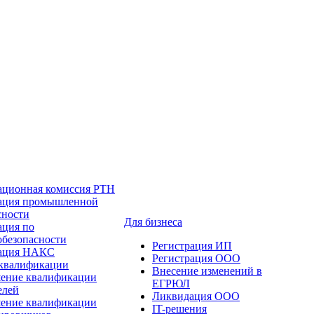
ационная комиссия РТН
ация промышленной
сности
Для бизнеса
ация по
обезопасности
Регистрация ИП
тация НАКС
Регистрация ООО
квалификации
Внесение изменений в
ение квалификации
ЕГРЮЛ
елей
Ликвидация ООО
ение квалификации
IT-решения