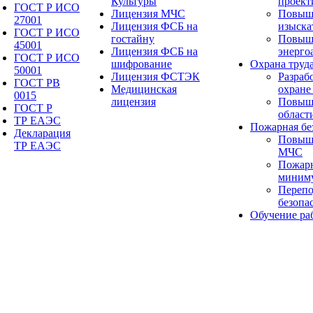
Культуры
проект
ГОСТ Р ИСО
Лицензия МЧС
Повыш
27001
Лицензия ФСБ на
изыска
ГОСТ Р ИСО
гостайну
Повыш
45001
Лицензия ФСБ на
энерго
ГОСТ Р ИСО
шифрование
Охрана труд
50001
Лицензия ФСТЭК
Разраб
ГОСТ РВ
Медицинская
охране
0015
лицензия
Повыше
ГОСТ Р
област
ТР ЕАЭС
Пожарная бе
Декларация
Повыш
ТР ЕАЭС
МЧС
Пожарн
миним
Перепо
безопа
Обучение ра