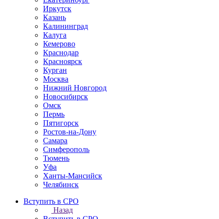
Иркутск
Казань
Калининград
Калуга
Кемерово
Краснодар
Красноярск
Курган
Москва
Нижний Новгород
Новосибирск
Омск
Пермь
Пятигорск
Ростов-на-Дону
Самара
Симферополь
Тюмень
Уфа
Ханты-Мансийск
Челябинск
Вступить в СРО
Назад
Вступить в СРО