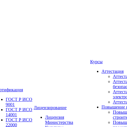
Курсы
Аттестация
Аттест
Аттест
безопа
ртификация
Аттест
электр
ГОСТ Р ИСО
Аттес
9001
Повышение 
Лицензирование
ГОСТ Р ИСО
Повыш
14001
Лицензия
строит
ГОСТ Р ИСО
Министерства
Повыш
22000