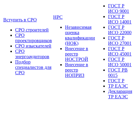
ГОСТ Р
ИСО 9001
ГОСТ Р
НРС
Вступить в СРО
ИСО 14001
Независимая
ГОСТ Р
СРО строителей
оценка
ИСО 22000
СРО
квалификации
ГОСТ Р
проектировщиков
(НОК)
ИСО 27001
СРО изыскателей
Внесение в
ГОСТ Р
СРО
реестр
ИСО 45001
энергоаудиторов
НОСТРОЙ
ГОСТ Р
Подбор
Внесение в
ИСО 50001
специалистов для
реестр
ГОСТ РВ
СРО
НОПРИЗ
0015
ГОСТ Р
ТР ЕАЭС
Декларация
ТР ЕАЭС